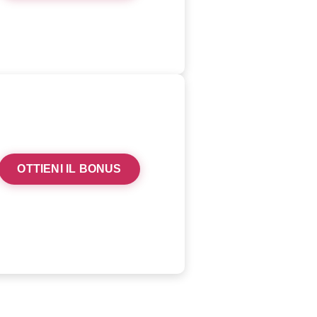
OTTIENI IL BONUS