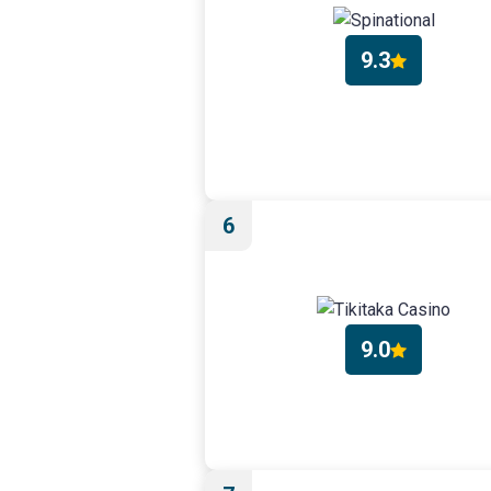
9.3
6
9.0