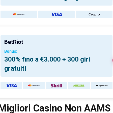
BetRiot
Bonus:
300% fino a €3.000 + 300 giri
gratuiti
 Migliori Casino Non AAMS