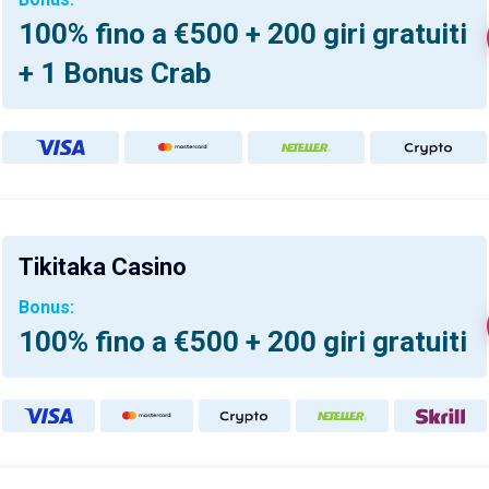
100% fino a €500 + 200 giri gratuiti
+ 1 Bonus Crab
Tikitaka Casino
Bonus:
100% fino a €500 + 200 giri gratuiti