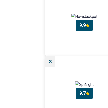
9.9
3
9.7