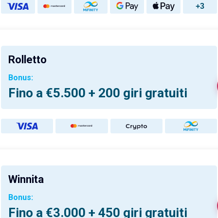
+3
Rolletto
Bonus:
Fino a €5.500 + 200 giri gratuiti
Winnita
Bonus:
Fino a €3.000 + 450 giri gratuiti