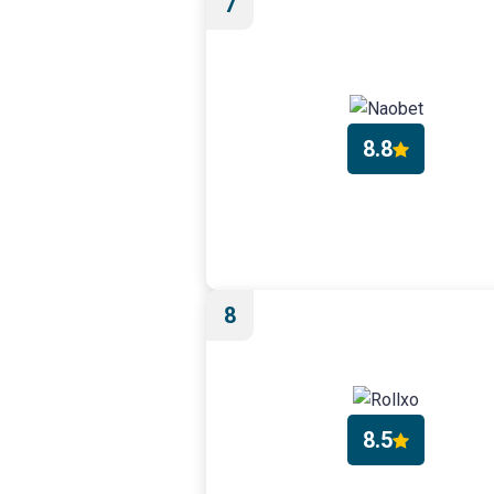
7
8.8
8
8.5